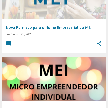
t
a
g
e
Novo Formato para o Nome Empresarial do MEI
n
em
janeiro 23, 2023
s
0