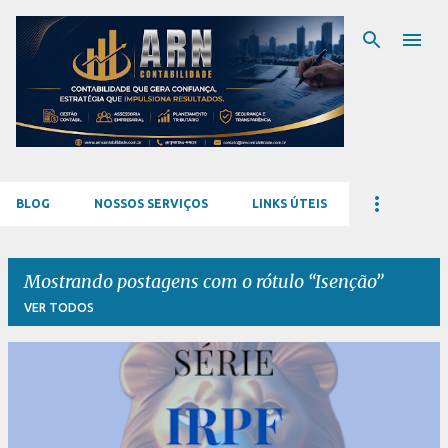
Pular para o conteúdo principal
BLOG
NOSSOS SERVIÇOS
LINKS ÚTEIS
Mostrando postagens com o rótulo
Isenção
VER TODOS
P
o
s