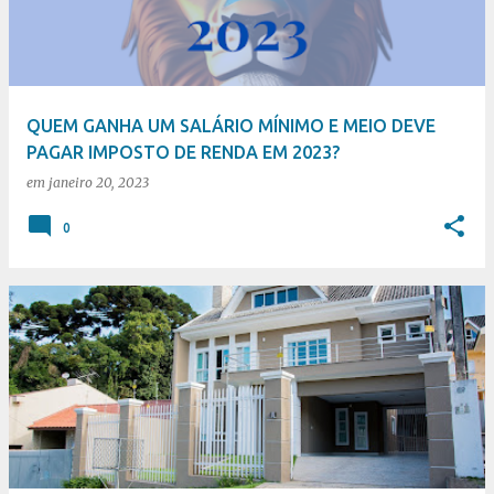
t
a
g
e
QUEM GANHA UM SALÁRIO MÍNIMO E MEIO DEVE
n
PAGAR IMPOSTO DE RENDA EM 2023?
s
em
janeiro 20, 2023
0