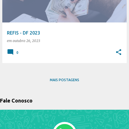
t
a
g
e
REFIS - DF 2023
n
em
outubro 26, 2023
s
0
MAIS POSTAGENS
Fale Conosco