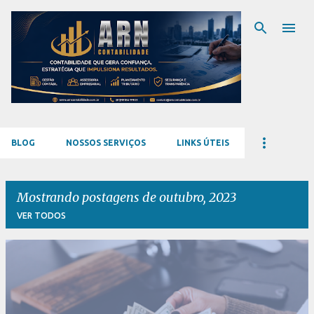
Pular para o conteúdo principal
BLOG
NOSSOS SERVIÇOS
LINKS ÚTEIS
Mostrando postagens de outubro, 2023
VER TODOS
P
o
s