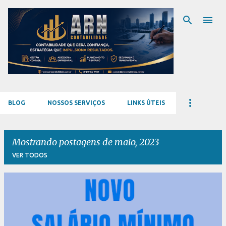
Pular para o conteúdo principal
BLOG
NOSSOS SERVIÇOS
LINKS ÚTEIS
Mostrando postagens de maio, 2023
VER TODOS
P
o
s