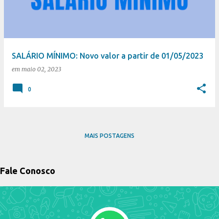
t
a
g
e
SALÁRIO MÍNIMO: Novo valor a partir de 01/05/2023
n
em
maio 02, 2023
s
0
MAIS POSTAGENS
Fale Conosco