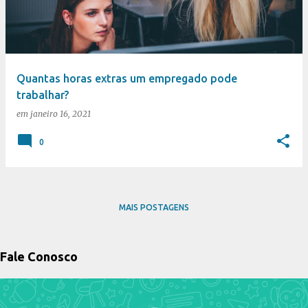
t
a
g
e
Quantas horas extras um empregado pode
n
trabalhar?
s
em
janeiro 16, 2021
0
MAIS POSTAGENS
Fale Conosco