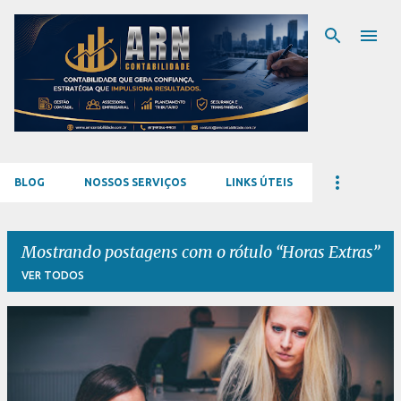
Pular para o conteúdo principal
BLOG
NOSSOS SERVIÇOS
LINKS ÚTEIS
Mostrando postagens com o rótulo
Horas Extras
VER TODOS
P
o
s