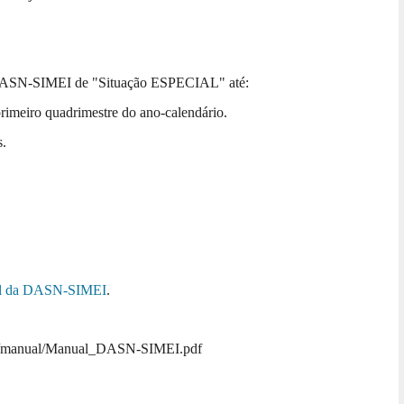
DASN-SIMEI de "Situação ESPECIAL" até:
primeiro quadrimestre do ano-calendário.
s.
l da DASN-SIMEI
.
vos/manual/Manual_DASN-SIMEI.pdf