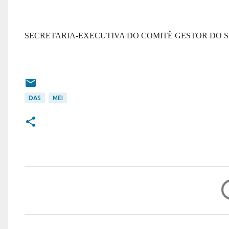
SECRETARIA-EXECUTIVA DO COMITÊ GESTOR DO 
DAS
MEI
C
o
m
e