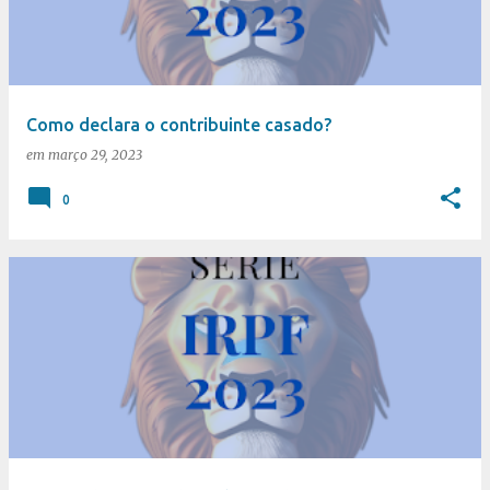
t
a
g
e
Como declara o contribuinte casado?
n
em
março 29, 2023
s
0