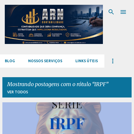
Pular para o conteúdo principal
BLOG
NOSSOS SERVIÇOS
LINKS ÚTEIS
Mostrando postagens com o rótulo
IRPF
VER TODOS
P
o
s