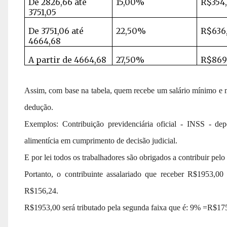
De 2826,66 até
15,00%
R$354
3751,05
De 3751,06 até
22,50%
R$636
4664,68
A partir de 4664,68
27,50%
R$869
Assim, com base na tabela, quem recebe um salário mínimo e 
dedução.
Exemplos: Contribuição previdenciária oficial - INSS - d
alimentícia em cumprimento de decisão judicial.
E por lei todos os trabalhadores são obrigados a contribuir pe
Portanto, o contribuinte assalariado que receber R$1953,
R$156,24.
R$1953,00 será tributado pela segunda faixa que é: 9% =R