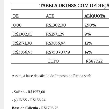
TABELA DE INSS COM DEDUÇ
DE
ATÉ
ALÍQUOTA
0,00
R$1302,00
7,50%
R$1302,01
R$2571,29
9%
R$2571,30
R$3856,94
12%
R$3856,95
R$750707,49
14%
TETO
R$877,22
Assim, a base de cálculo do Imposto de Renda será:
- Salário - R$1953,00
- (-) INSS - R$156,24
Base de Cálculo
- R$1796,76