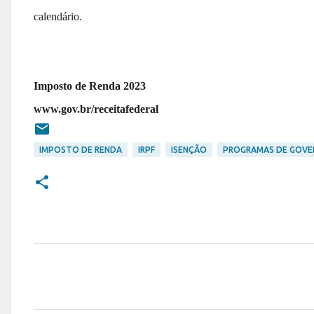
calendário.
Imposto de Renda 2023
www.gov.br/receitafederal
IMPOSTO DE RENDA
IRPF
ISENÇÃO
PROGRAMAS DE GOV
C
o
m