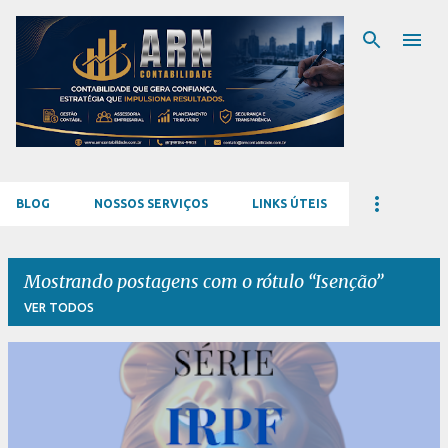
Pular para o conteúdo principal
BLOG
NOSSOS SERVIÇOS
LINKS ÚTEIS
Mostrando postagens com o rótulo
Isenção
VER TODOS
P
o
s