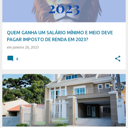
t
a
g
e
QUEM GANHA UM SALÁRIO MÍNIMO E MEIO DEVE
n
PAGAR IMPOSTO DE RENDA EM 2023?
s
em
janeiro 20, 2023
0