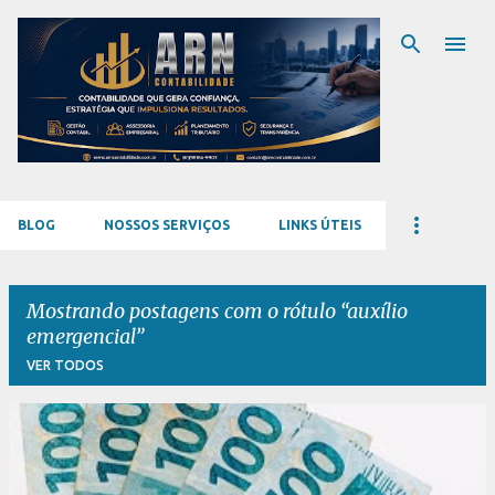
Pular para o conteúdo principal
BLOG
NOSSOS SERVIÇOS
LINKS ÚTEIS
Mostrando postagens com o rótulo
auxílio
emergencial
VER TODOS
P
o