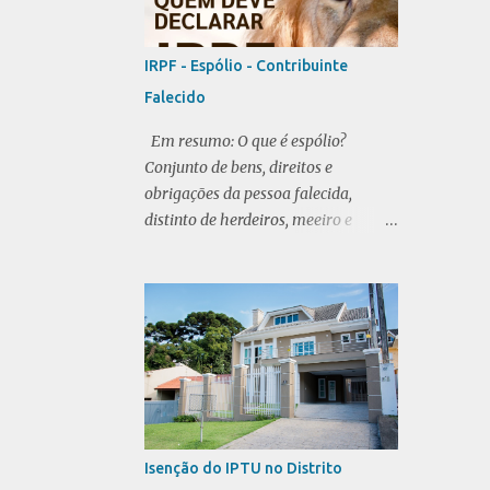
PROGRAMAS DE GOVERNO
REGIME TRIBUTÁRIO
SALÁRIO
IRPF - Espólio - Contribuinte
SALÁRIO MÍNIMO
SIMPLES NACIONAL
Falecido
SINDICATOS
SLU
Em resumo: O que é espólio?
SOCIEDADE LIMITADA
TRIBUTO
Conjunto de bens, direitos e
obrigações da pessoa falecida,
distinto de herdeiros, meeiro e
legatários. Imposto sobre a renda do
falecido: O imposto deve ser pago
pelo espólio se houver bens a
inventariar. Se não houver, cônjuge
ou dependentes não respondem
pelos tributos. CPF do falecido:
Permanece como titular falecido,
sem cancelamento. Restituição de
imposto não recebido em vida:
Isenção do IPTU no Distrito
Requer alvará judicial ou escritura