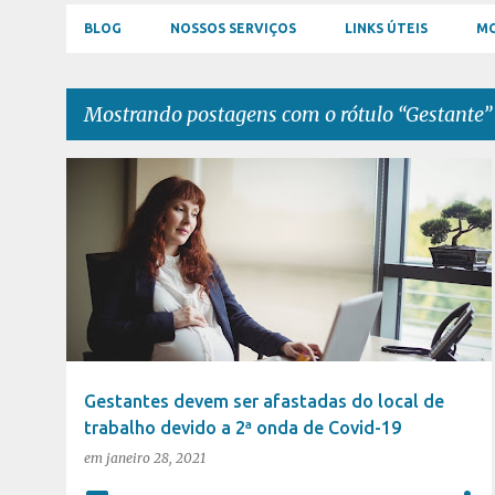
BLOG
NOSSOS SERVIÇOS
LINKS ÚTEIS
MO
Mostrando postagens com o rótulo
Gestante
P
COVID 19
GESTANTE
PANDEMIA
o
s
t
a
g
e
Gestantes devem ser afastadas do local de
n
trabalho devido a 2ª onda de Covid-19
s
em
janeiro 28, 2021