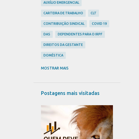
AUXÍLIO EMERGENCIAL
CARTEIRA DE TRABALHO
CLT
CONTRIBUIÇÃO SINDICAL
COVID 19
DAS
DEPENDENTES PARA O IRPF
DIREITOS DA GESTANTE
DOMÉSTICA
ECONOMIA
FÉRIAS
GESTANTE
MOSTRAR MAIS
HORAS EXTRAS
IMPOSTO DE RENDA
IPTU
IR
IRPF
ISENÇÃO
Postagens mais visitadas
LEIS TRABALHISTAS
LUCRO PRESUMIDO
LUCRO REAL
MATERNIDADE
MEI
PANDEMIA
PISO SALARIAL