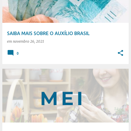
t
a
g
e
SAIBA MAIS SOBRE O AUXÍLIO BRASIL
n
em
novembro 26, 2021
s
0