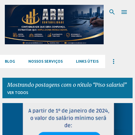
Pular para o conteúdo principal
BLOG
NOSSOS SERVIÇOS
LINKS ÚTEIS
Mostrando postagens com o rótulo
Piso salarial
VER TODOS
P
o
s