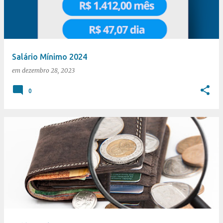
t
a
g
e
Salário Mínimo 2024
n
em
dezembro 28, 2023
s
0