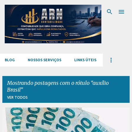
Pular para o conteúdo principal
BLOG
NOSSOS SERVIÇOS
LINKS ÚTEIS
Mostrando postagens com o rótulo
auxílio
Brasil
VER TODOS
P
o