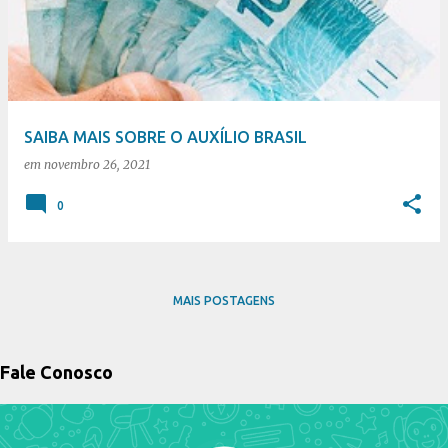
s
t
a
g
e
SAIBA MAIS SOBRE O AUXÍLIO BRASIL
n
em
novembro 26, 2021
s
0
MAIS POSTAGENS
Fale Conosco