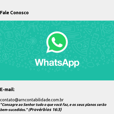
Inclui: construção reforma ampliação demolição qualquer
benfeitoria no solo ou subsolo 📌 3. Obrigatoriedade de inscrição
Fale Conosco
no CNO 📊 📌 Regra geral (Art. 3º) O artigo 3º estabelece a lógica
principal: 👉 Toda obra de construção civil deve ser inscrita no
CNO. Isso inclui (conforme o art. 2º): construção reforma
ampliação demolição qualquer intervenção em imóvel 💡
Tradução prática: Se existe uma obra com impacto físico no imóvel
→ a regra é cadastrar no CNO. ❌ Dispensas: 🚫 📌 Exceções (Art. 4º)
Aqui está o ponto mais importante: nem toda obra precisa de CNO.
🔹 Obras já dispensadas...
E-mail:
contato@arncontabilidade.com.br
"Consagre ao Senhor tudo o que você faz, e os seus planos serão
Provérbios 16:3)
bem-sucedidos." (