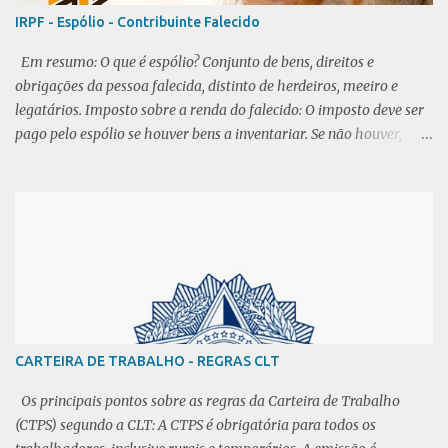
IRPF - Espólio - Contribuinte Falecido
Em resumo: O que é espólio? Conjunto de bens, direitos e
obrigações da pessoa falecida, distinto de herdeiros, meeiro e
legatários. Imposto sobre a renda do falecido: O imposto deve ser
pago pelo espólio se houver bens a inventariar. Se não houver,
cônjuge ou dependentes não respondem pelos tributos. CPF do
falecido: Permanece como titular falecido, sem cancelamento.
Restituição de imposto não recebido em vida: Requer alvará
judicial ou escritura pública, dependendo do processo de
inventário. Se não houver bens ou dependentes, o requerimento é
feito ao delegado da Receita Federal. Procedimento após o
falecimento com bens a inventariar: É necessário processar
inventário, emitir formal de partilha ou carta de adjudicação, e
registrar no cartório. A responsabilidade tributária se estende até
CARTEIRA DE TRABALHO - REGRAS CLT
a decisão judicial ou escritura pública. Declarações de espólio:
Inicial: referente ao ano do falecimento. Intermediária: anos
Os principais pontos sobre as regras da Carteira de Trabalho
seguintes até a decisão de partilha. Final: refer...
(CTPS) segundo a CLT: A CTPS é obrigatória para todos os