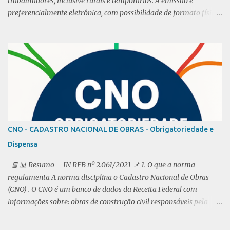
trabalhadores, inclusive rurais e temporários. A emissão é
preferencialmente eletrônica, com possibilidade de formato físico
em alguns casos. O empregador deve registrar a admissão,
remuneração e condições especiais do trabalhador em até 5 dias
úteis. Multas são aplicadas em caso de falta de registro ou
anotações incorretas. De acordo com a CLT (Consolidação das Leis
do Trabalho) Decreto-Lei 5452, de 1º de maio de 1943 Da Carteira
de trabalho e Previdência Social A rt. 13. A Carteira de Trabalho e
Previdência Social é obrigatória para o exercício de qualquer
emprego , inclusive de natureza rural, ainda que em caráter
temporário, e para o exercício por conta própria de atividade
CNO - CADASTRO NACIONAL DE OBRAS - Obrigatoriedade e
profissional remunerada. § 1° O disposto neste artigo aplica-se,
Dispensa
igualmente, a quem: I - proprietário rural ou não, trabalhe
individualmente ou em regime de econom...
🧾 📊 Resumo – IN RFB nº 2.061/2021 📌 1. O que a norma
regulamenta A norma disciplina o Cadastro Nacional de Obras
(CNO) . O CNO é um banco de dados da Receita Federal com
informações sobre: obras de construção civil responsáveis pela
obra 👉 Objetivo: controlar e fiscalizar contribuições
previdenciárias da construção civil. 📌 2. O que é considerado obra