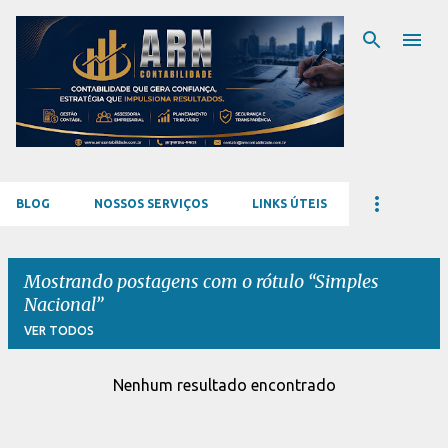
Pular para o conteúdo principal
BLOG
NOSSOS SERVIÇOS
LINKS ÚTEIS
Mostrando postagens com o rótulo
Simples
Nacional
VER TODOS
Nenhum resultado encontrado
P
o