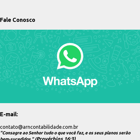
s
t
a
Fale Conosco
g
e
n
s
E-mail:
contato@arncontabilidade.com.br
"Consagre ao Senhor tudo o que você faz, e os seus planos serão
Provérbios 16:3)
bem-sucedidos." (