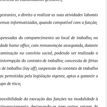
stantes, o direito a realizar as suas
atividades laborais
stemas
informatizados, quando compatível com a função;
ispensadas do comparecimento ao local de
trabalho, no
idade home office, com
remuneração assegurada, durante
taminação no convívio social, podendo ser realizado o
nterrupção do contrato de trabalho; concessão de férias
s de trabalho (lay off), suspensão do contrato de
trabalho
tras permitidas pela
legislação vigente, aptas a garantir o
upo de risco;
possibilidade da execução das funções na
modalidade à
ontingenciamento,
designando-as para outros setores de