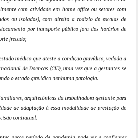
ialmente com atividade em home office ou setores com
ados ou isolados), com direito a rodízio de escalas de
slocamento por transporte público fora dos
horários de
rte fretado;
estado médico que ateste a condição
gravídica, vedada a
ernacional de
Doenças (CID), uma vez que a gestantes se
ando o estado gravídico nenhuma patologia.
amiliares, arquitetônicas da
trabalhadora gestante para
uldade de
adaptação à essa modalidade de prestação de
scisão contratual.
antes nesse período de pandemia pode vir a
configurar