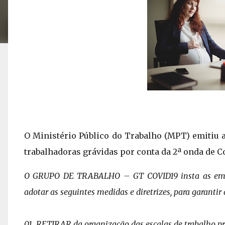
O Ministério Público do Trabalho (MPT) emitiu a
trabalhadoras grávidas por conta da 2ª onda de Co
O GRUPO DE TRABALHO – GT COVID19 insta as empr
adotar as seguintes medidas e diretrizes, para garantir
01. RETIRAR da organização das escalas de trabalho pr