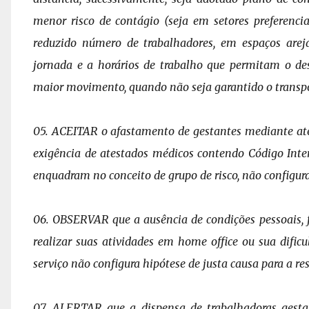
menor risco de contágio (seja em setores
preferenc
reduzido número de
trabalhadores, em espaços arej
jornada
e a horários de trabalho que permitam o de
maior movimento, quando não seja garantido o transpo
05. ACEITAR o afastamento de gestantes mediante at
exigência de atestados médicos contendo Código Int
enquadram no conceito de grupo de risco, não
configur
06. OBSERVAR que a ausência de condições pessoais, f
realizar suas atividades em home office ou sua dific
serviço não configura hipótese de justa causa
para a re
07. ALERTAR que a dispensa de trabalhadoras gest