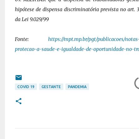
hipótese de dispensa discriminatória prevista no art. 3
da Lei 9.029/99
Fonte:
https://mpt.mp.br/pgt/publicacoes/notas
protecao-a-saude-e-igualdade-de-oportunidade-no-tra
COVID 19
GESTANTE
PANDEMIA
C