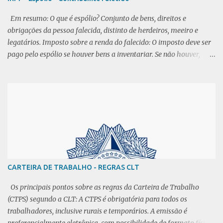
Em resumo: O que é espólio? Conjunto de bens, direitos e
obrigações da pessoa falecida, distinto de herdeiros, meeiro e
legatários. Imposto sobre a renda do falecido: O imposto deve ser
pago pelo espólio se houver bens a inventariar. Se não houver,
cônjuge ou dependentes não respondem pelos tributos. CPF do
falecido: Permanece como titular falecido, sem cancelamento.
Restituição de imposto não recebido em vida: Requer alvará
judicial ou escritura pública, dependendo do processo de
inventário. Se não houver bens ou dependentes, o requerimento é
feito ao delegado da Receita Federal. Procedimento após o
falecimento com bens a inventariar: É necessário processar
inventário, emitir formal de partilha ou carta de adjudicação, e
registrar no cartório. A responsabilidade tributária se estende até
CARTEIRA DE TRABALHO - REGRAS CLT
a decisão judicial ou escritura pública. Declarações de espólio:
Inicial: referente ao ano do falecimento. Intermediária: anos
Os principais pontos sobre as regras da Carteira de Trabalho
seguintes até a decisão de partilha. Final: refer...
(CTPS) segundo a CLT: A CTPS é obrigatória para todos os
trabalhadores, inclusive rurais e temporários. A emissão é
preferencialmente eletrônica, com possibilidade de formato físico