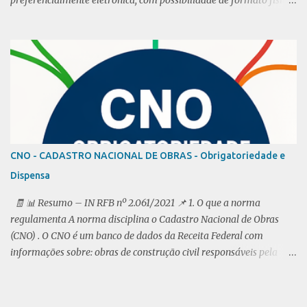
em alguns casos. O empregador deve registrar a admissão,
remuneração e condições especiais do trabalhador em até 5 dias
úteis. Multas são aplicadas em caso de falta de registro ou
anotações incorretas. De acordo com a CLT (Consolidação das Leis
do Trabalho) Decreto-Lei 5452, de 1º de maio de 1943 Da Carteira
de trabalho e Previdência Social A rt. 13. A Carteira de Trabalho e
Previdência Social é obrigatória para o exercício de qualquer
emprego , inclusive de natureza rural, ainda que em caráter
temporário, e para o exercício por conta própria de atividade
CNO - CADASTRO NACIONAL DE OBRAS - Obrigatoriedade e
profissional remunerada. § 1° O disposto neste artigo aplica-se,
Dispensa
igualmente, a quem: I - proprietário rural ou não, trabalhe
individualmente ou em regime de econom...
🧾 📊 Resumo – IN RFB nº 2.061/2021 📌 1. O que a norma
regulamenta A norma disciplina o Cadastro Nacional de Obras
(CNO) . O CNO é um banco de dados da Receita Federal com
informações sobre: obras de construção civil responsáveis pela
obra 👉 Objetivo: controlar e fiscalizar contribuições
previdenciárias da construção civil. 📌 2. O que é considerado obra
Inclui: construção reforma ampliação demolição qualquer