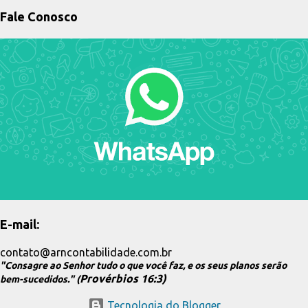
benfeitoria no solo ou subsolo 📌 3. Obrigatoriedade de inscrição
Fale Conosco
no CNO 📊 📌 Regra geral (Art. 3º) O artigo 3º estabelece a lógica
principal: 👉 Toda obra de construção civil deve ser inscrita no
CNO. Isso inclui (conforme o art. 2º): construção reforma
ampliação demolição qualquer intervenção em imóvel 💡
Tradução prática: Se existe uma obra com impacto físico no imóvel
→ a regra é cadastrar no CNO. ❌ Dispensas: 🚫 📌 Exceções (Art. 4º)
Aqui está o ponto mais importante: nem toda obra precisa de CNO.
🔹 Obras já dispensadas...
E-mail:
contato@arncontabilidade.com.br
"Consagre ao Senhor tudo o que você faz, e os seus planos serão
Provérbios 16:3)
bem-sucedidos." (
Tecnologia do Blogger