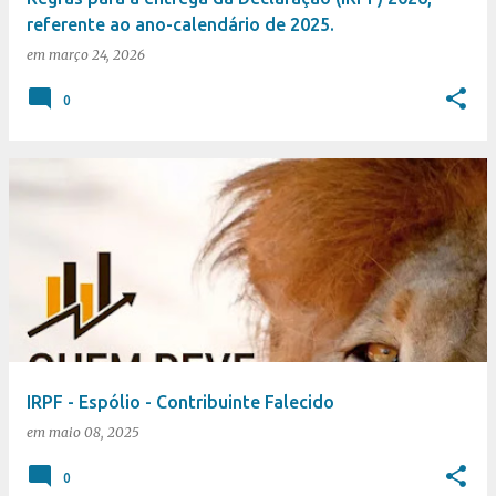
n
referente ao ano-calendário de 2025.
s
em
março 24, 2026
0
IRPF - Espólio - Contribuinte Falecido
em
maio 08, 2025
0