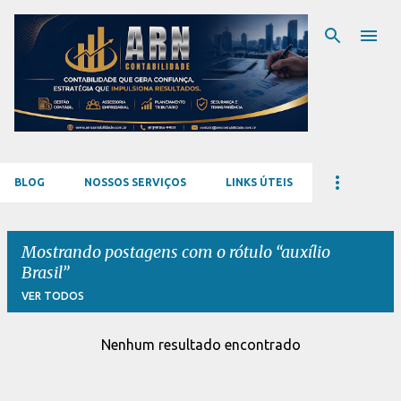
Pular para o conteúdo principal
BLOG
NOSSOS SERVIÇOS
LINKS ÚTEIS
Mostrando postagens com o rótulo
auxílio
Brasil
VER TODOS
Nenhum resultado encontrado
P
o