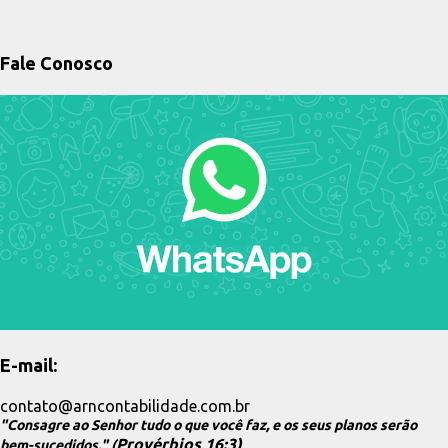
s
t
a
Fale Conosco
g
e
n
s
E-mail:
contato@arncontabilidade.com.br
"Consagre ao Senhor tudo o que você faz, e os seus planos serão
Provérbios 16:3)
bem-sucedidos." (