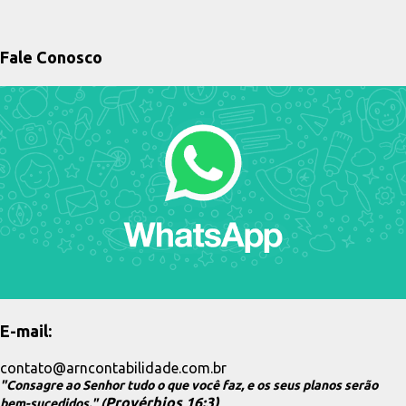
s
t
a
Fale Conosco
g
e
n
s
E-mail:
contato@arncontabilidade.com.br
"Consagre ao Senhor tudo o que você faz, e os seus planos serão
Provérbios 16:3)
bem-sucedidos." (