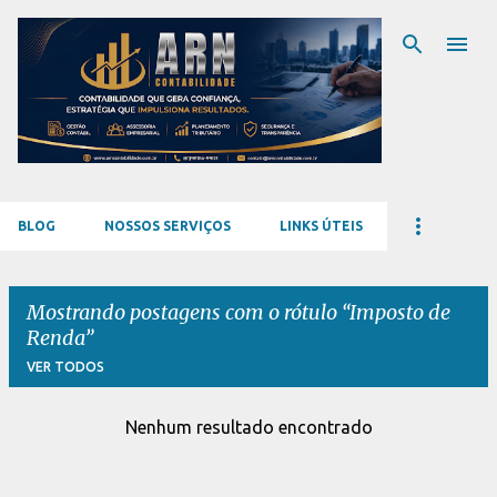
Pular para o conteúdo principal
BLOG
NOSSOS SERVIÇOS
LINKS ÚTEIS
Mostrando postagens com o rótulo
Imposto de
Renda
VER TODOS
Nenhum resultado encontrado
P
o