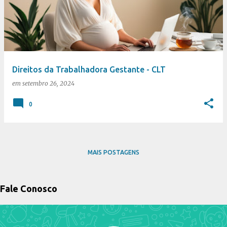
s
t
a
g
e
Direitos da Trabalhadora Gestante - CLT
n
em
setembro 26, 2024
s
0
MAIS POSTAGENS
Fale Conosco