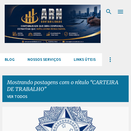
Pular para o conteúdo principal
BLOG
NOSSOS SERVIÇOS
LINKS ÚTEIS
Mostrando postagens com o rótulo
CARTEIRA
DE TRABALHO
VER TODOS
P
o