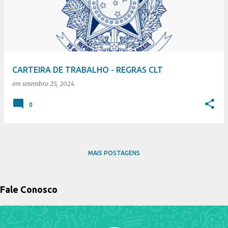
s
t
a
g
e
CARTEIRA DE TRABALHO - REGRAS CLT
n
em
setembro 25, 2024
s
0
MAIS POSTAGENS
Fale Conosco