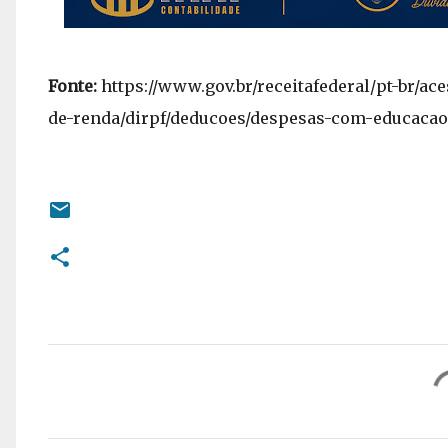
Fonte:
https://www.gov.br/receitafederal/pt-br/a
de-renda/dirpf/deducoes/despesas-com-educacao
C
o
m