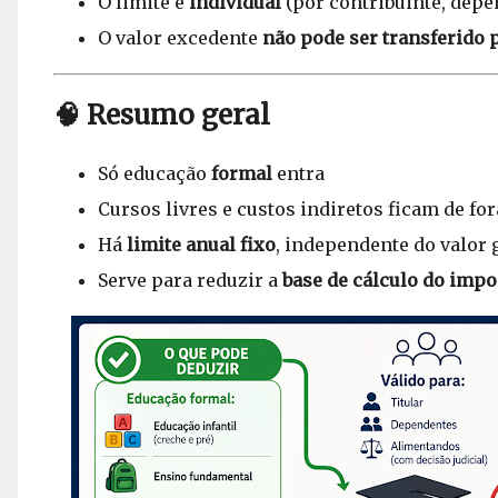
O limite é
individual
(por contribuinte, dep
O valor excedente
não pode ser transferido 
🧠 Resumo geral
Só educação
formal
entra
Cursos livres e custos indiretos ficam de for
Há
limite anual fixo
, independente do valor 
Serve para reduzir a
base de cálculo do impo