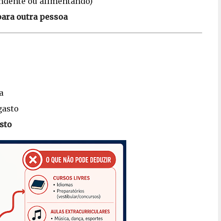
endente ou alimentando)
para outra pessoa
a
gasto
sto