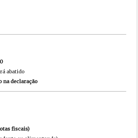
50
rá abatido
o na declaração
tas fiscais)