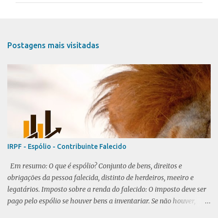
e
n
t
Postagens mais visitadas
á
r
i
o
s
IRPF - Espólio - Contribuinte Falecido
Em resumo: O que é espólio? Conjunto de bens, direitos e
obrigações da pessoa falecida, distinto de herdeiros, meeiro e
legatários. Imposto sobre a renda do falecido: O imposto deve ser
pago pelo espólio se houver bens a inventariar. Se não houver,
cônjuge ou dependentes não respondem pelos tributos. CPF do