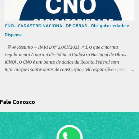
Previdência Social é obrigatória para o exercício de qualquer
emprego , inclusive de natureza rural, ainda que em caráter
temporário, e para o exercício por conta própria de atividade
CNO - CADASTRO NACIONAL DE OBRAS - Obrigatoriedade e
profissional remunerada. § 1° O disposto neste artigo aplica-se,
Dispensa
igualmente, a quem: I - proprietário rural ou não, trabalhe
individualmente ou em regime de econom...
🧾 📊 Resumo – IN RFB nº 2.061/2021 📌 1. O que a norma
regulamenta A norma disciplina o Cadastro Nacional de Obras
(CNO) . O CNO é um banco de dados da Receita Federal com
informações sobre: obras de construção civil responsáveis pela
obra 👉 Objetivo: controlar e fiscalizar contribuições
previdenciárias da construção civil. 📌 2. O que é considerado obra
Inclui: construção reforma ampliação demolição qualquer
benfeitoria no solo ou subsolo 📌 3. Obrigatoriedade de inscrição
Fale Conosco
no CNO 📊 📌 Regra geral (Art. 3º) O artigo 3º estabelece a lógica
principal: 👉 Toda obra de construção civil deve ser inscrita no
CNO. Isso inclui (conforme o art. 2º): construção reforma
ampliação demolição qualquer intervenção em imóvel 💡
Tradução prática: Se existe uma obra com impacto físico no imóvel