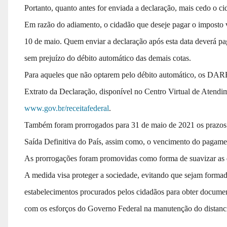
Portanto, quanto antes for enviada a declaração, mais cedo o ci
Em razão do adiamento, o cidadão que deseje pagar o imposto via
10 de maio. Quem enviar a declaração após esta data deverá p
sem prejuízo do débito automático das demais cotas.
Para aqueles que não optarem pelo débito automático, os DARFs
Extrato da Declaração, disponível no Centro Virtual de Atendi
www.gov.br/receitafederal
.
Também foram prorrogados para 31 de maio de 2021 os prazos d
Saída Definitiva do País, assim como, o vencimento do pagamen
As prorrogações foram promovidas como forma de suavizar as 
A medida visa proteger a sociedade, evitando que sejam forma
estabelecimentos procurados pelos cidadãos para obter document
com os esforços do Governo Federal na manutenção do distanc