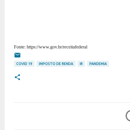
Fonte: https://www.gov.br/receitafederal
COVID 19
IMPOSTO DE RENDA
IR
PANDEMIA
C
o
m